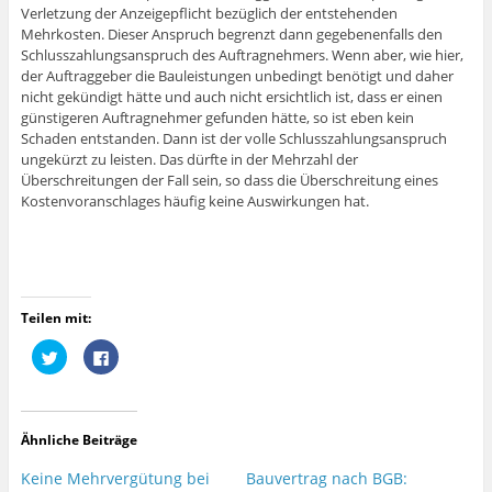
Verletzung der Anzeigepflicht bezüglich der entstehenden
Mehrkosten. Dieser Anspruch begrenzt dann gegebenenfalls den
Schlusszahlungsanspruch des Auftragnehmers. Wenn aber, wie hier,
der Auftraggeber die Bauleistungen unbedingt benötigt und daher
nicht gekündigt hätte und auch nicht ersichtlich ist, dass er einen
günstigeren Auftragnehmer gefunden hätte, so ist eben kein
Schaden entstanden. Dann ist der volle Schlusszahlungsanspruch
ungekürzt zu leisten. Das dürfte in der Mehrzahl der
Überschreitungen der Fall sein, so dass die Überschreitung eines
Kostenvoranschlages häufig keine Auswirkungen hat.
Teilen mit:
K
K
l
l
i
i
c
c
k
k
,
,
u
u
Ähnliche Beiträge
m
m
ü
a
b
u
Keine Mehrvergütung bei
Bauvertrag nach BGB:
e
f