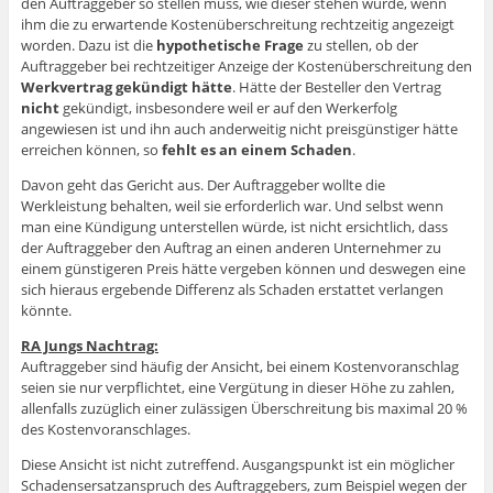
den Auftraggeber so stellen muss, wie dieser stehen würde, wenn
ihm die zu erwartende Kostenüberschreitung rechtzeitig angezeigt
worden. Dazu ist die
hypothetische Frage
zu stellen, ob der
Auftraggeber bei rechtzeitiger Anzeige der Kostenüberschreitung den
Werkvertrag gekündigt hätte
. Hätte der Besteller den Vertrag
nicht
gekündigt, insbesondere weil er auf den Werkerfolg
angewiesen ist und ihn auch anderweitig nicht preisgünstiger hätte
erreichen können, so
fehlt es an einem Schaden
.
Davon geht das Gericht aus. Der Auftraggeber wollte die
Werkleistung behalten, weil sie erforderlich war. Und selbst wenn
man eine Kündigung unterstellen würde, ist nicht ersichtlich, dass
der Auftraggeber den Auftrag an einen anderen Unternehmer zu
einem günstigeren Preis hätte vergeben können und deswegen eine
sich hieraus ergebende Differenz als Schaden erstattet verlangen
könnte.
RA Jungs Nachtrag:
Auftraggeber sind häufig der Ansicht, bei einem Kostenvoranschlag
seien sie nur verpflichtet, eine Vergütung in dieser Höhe zu zahlen,
allenfalls zuzüglich einer zulässigen Überschreitung bis maximal 20 %
des Kostenvoranschlages.
Diese Ansicht ist nicht zutreffend. Ausgangspunkt ist ein möglicher
Schadensersatzanspruch des Auftraggebers, zum Beispiel wegen der